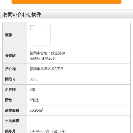
お問い合わせ物件
画像
福岡市営地下鉄空港線
最寄駅
藤崎駅 徒歩20分
所在地
福岡市早良区原3丁目
間取り
3DK
所在階
5階
階数
5階建
2
建物面積
56.95m
土地面積
－
築年月
1974年03月
（築52年）