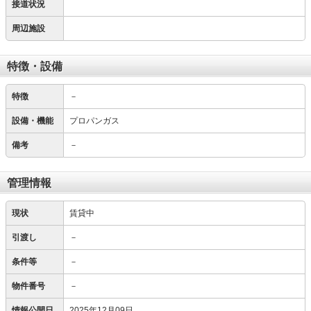
接道状況
周辺施設
特徴・設備
特徴
－
設備・機能
プロパンガス
備考
－
管理情報
現状
賃貸中
引渡し
－
条件等
－
物件番号
－
情報公開日
2025年12月09日