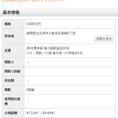
基本情報
価格
3,500万円
福岡県北九州市小倉北区真鶴2丁目
所在地
地図を表示
JR日豊本線 南小倉駅徒歩16分
交通
バス：西鉄バス線 歯大前バス停徒歩1分
間取り
－
間取り詳細
所在階
－
階数
5階建
使用部分面
－
積
2
土地面積
97.21m
（29.40坪）