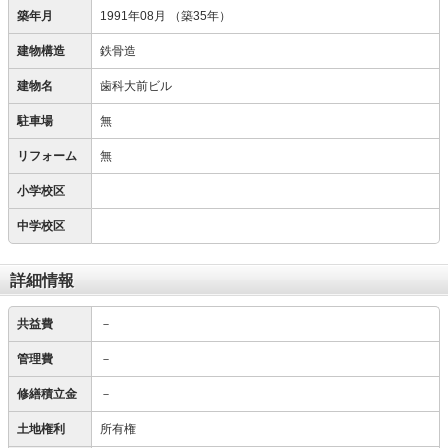
築年月
1991年08月
（築35年）
建物構造
鉄骨造
建物名
歯科大前ビル
駐車場
無
リフォーム
無
小学校区
中学校区
詳細情報
共益費
－
管理費
－
修繕積立金
－
土地権利
所有権