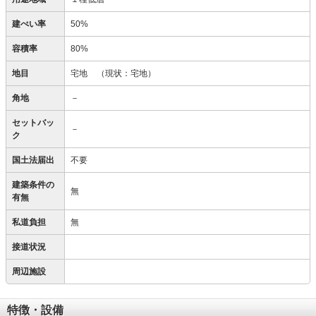
建ぺい率
50%
容積率
80%
地目
宅地
（現状：宅地）
角地
－
セットバッ
－
ク
国土法届出
不要
建築条件の
無
有無
私道負担
無
接道状況
周辺施設
特徴・設備