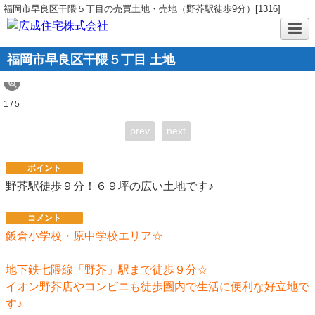
福岡市早良区干隈５丁目の売買土地・売地（野芥駅徒歩9分）[1316]
福岡市早良区干隈５丁目 土地
1 / 5
prev
next
ポイント
野芥駅徒歩９分！６９坪の広い土地です♪
コメント
飯倉小学校・原中学校エリア☆
地下鉄七隈線「野芥」駅まで徒歩９分☆
イオン野芥店やコンビニも徒歩圏内で生活に便利な好立地で
す♪