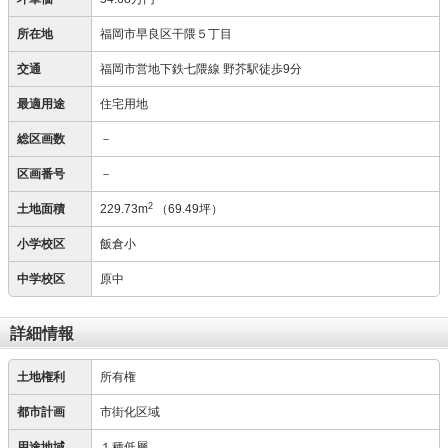
所在地
福岡市早良区干隈５丁目
交通
福岡市営地下鉄七隈線 野芥駅徒歩9分
最適用途
住宅用地
総区画数
－
区画番号
－
2
土地面積
229.73m
（69.49坪）
小学校区
飯倉小
中学校区
原中
詳細情報
土地権利
所有権
都市計画
市街化区域
用途地域
１種低層