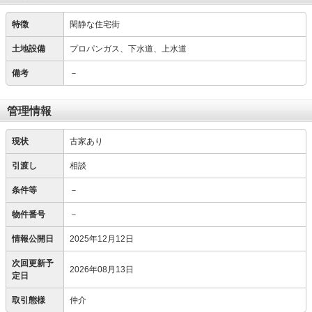
特徴
閑静な住宅街
土地設備
プロパンガス、下水道、上水道
備考
－
管理情報
現状
古家あり
引渡し
相談
条件等
－
物件番号
－
情報公開日
2025年12月12日
次回更新予
2026年08月13日
定日
取引態様
仲介