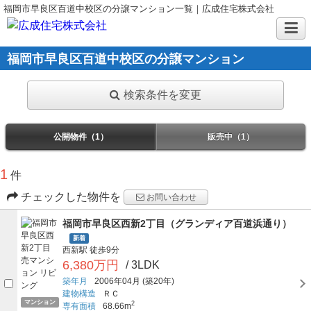
福岡市早良区百道中校区の分譲マンション一覧｜広成住宅株式会社
福岡市早良区百道中校区の分譲マンション
検索条件を変更
公開物件（1）
販売中（1）
1
件
チェックした物件を
お問い合わせ
福岡市早良区西新2丁目（グランディア百道浜通り）
新着
西新駅
徒歩9分
6,380万円
/ 3LDK
築年月
2006年04月
(築20年)
建物構造
ＲＣ
マンション
2
専有面積
68.66m