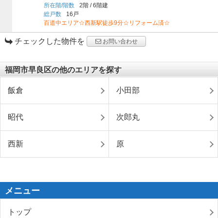
所在階/階数
2階
/
6階建
総戸数
16戸
百道中エリア☆西新駅徒歩9分☆リフォーム済☆
チェックした物件を
お問い合わせ
福岡市早良区の他のエリアを探す
飯倉
小田部
昭代
次郎丸
西新
原
メニュー
トップ