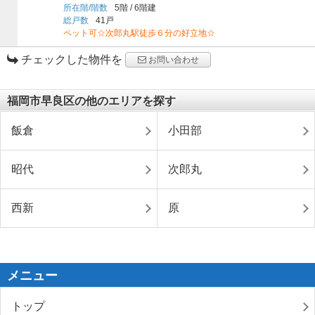
所在階/階数
5階
/
6階建
総戸数
41戸
ペット可☆次郎丸駅徒歩６分の好立地☆
チェックした物件を
お問い合わせ
福岡市早良区の他のエリアを探す
飯倉
小田部
昭代
次郎丸
西新
原
メニュー
トップ