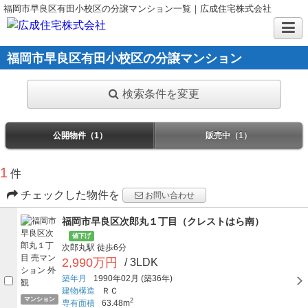
福岡市早良区有田小校区の分譲マンション一覧｜広成住宅株式会社
福岡市早良区有田小校区の分譲マンション
検索条件を変更
公開物件（1）
販売中（1）
1
件
チェックした物件を
お問い合わせ
福岡市早良区次郎丸１丁目（クレストはら南）
値下げ
次郎丸駅
徒歩6分
2,990万円
/ 3LDK
築年月
1990年02月
(築36年)
建物構造
ＲＣ
マンション
2
専有面積
63.48m